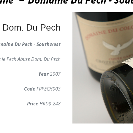
e Dom. Du Pech
maine Du Pech - Southwest
t le Pech Abuse Dom. Du Pech
Year
2007
Code
FRPECH003
Price
HKD$ 248