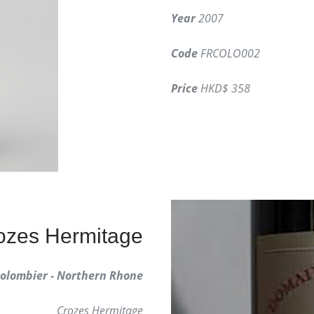
Year
2007
Code
FRCOLO002
Price
HKD$ 358
ozes Hermitage
olombier - Northern Rhone
Crozes Hermitage