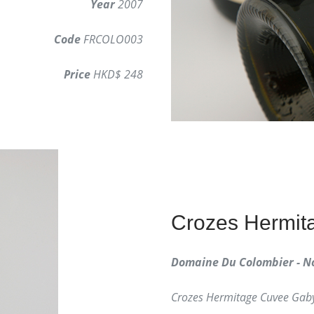
Year
2007
Code
FRCOLO003
Price
HKD$ 248
Crozes Hermi
Domaine Du Colombier - N
Crozes Hermitage Cuvee Gab