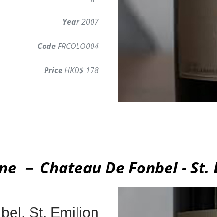
Year
2007
Code
FRCOLO004
Price
HKD$ 178
ne － Chateau De Fonbel - St. 
el, St. Emilion