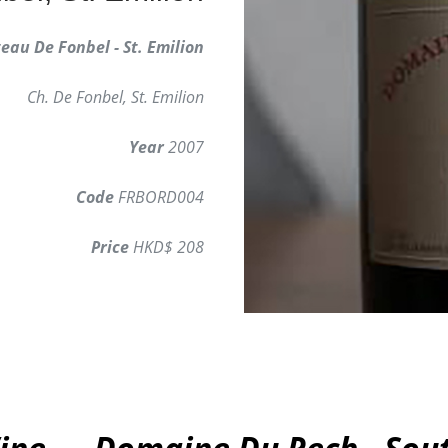
eau De Fonbel - St. Emilion
Ch. De Fonbel, St. Emilion
Year
2007
Code
FRBORD004
Price
HKD$ 208
ine － Domaine Du Pech - Sou