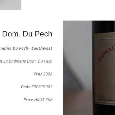
e Dom. Du Pech
maine Du Pech - Southwest
et La Badinerie Dom. Du Pech
Year
2008
Code
FRPECH005
Price
HKD$ 368